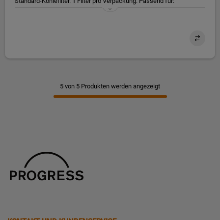
Standard-Kohlefilter. 1 Filter pro Verpackung. Passend für:
DIB3951M, DBB3951M, DBB3651M, DGE5861HM
5 von 5 Produkten werden angezeigt