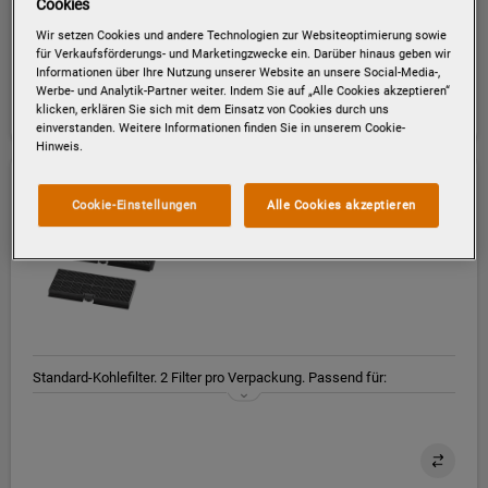
Cookies
Standard-Kohlefilter. 1 Filter pro Verpackung. Passend für:
Wir setzen Cookies und andere Technologien zur Websiteoptimierung sowie
DFH8961B, DFH8661B, DPE5960M, DPK5960B, DPE5660M,
für Verkaufsförderungs- und Marketingzwecke ein. Darüber hinaus geben wir
DPK5660B, DPB3940M, DPB3640M, EDF900B, EDF600B, DD5960PB,
Informationen über Ihre Nutzung unserer Website an unsere Social-Media-,
DD5660PB, DD5960P, DD5660P, GD5960PB, GD5660PB, GD5960P,
Werbe- und Analytik-Partner weiter. Indem Sie auf „Alle Cookies akzeptieren“
GD5660P, DFH8661S, DFH8961S, DFH6961S, DFH6961S,
klicken, erklären Sie sich mit dem Einsatz von Cookies durch uns
DFH6661B, DFH6961B
einverstanden. Weitere Informationen finden Sie in unserem Cookie-
Hinweis.
MCFB87
Cookie-Einstellungen
Alle Cookies akzeptieren
ODOURCLEAN AKTIVKOHLE-
STANDARDFILTER
Standard-Kohlefilter. 2 Filter pro Verpackung. Passend für:
DVK5961HB, DVK5661HB, NDV659HB, NDV656HB, EDK900B,
DD5951V, DD5651V, GD5970V, GD5670V