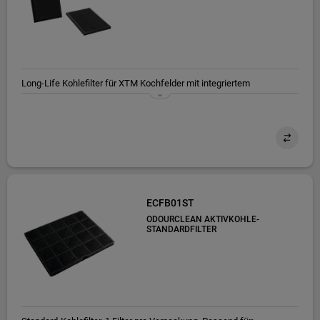
Long-Life Kohlefilter für XTM Kochfelder mit integriertem
Dunstabzug. Regenerierbar. Passend für alle Kochfelder mit
integriertem Dunstabzug und Umluftfunktion der Baureihe XTM80
und XTM70
ECFB01ST
ODOURCLEAN AKTIVKOHLE-
STANDARDFILTER