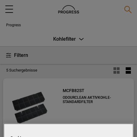
Suche
Menu
Progress
Kohlefilter
Filtern
5 Suchergebnisse
MCFB82ST
ODOURCLEAN AKTIVKOHLE-
STANDARDFILTER