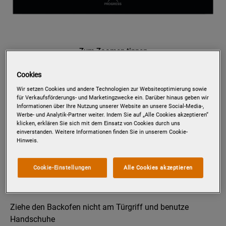
Zum Zoomen tippen
Cookies
Wir setzen Cookies und andere Technologien zur Websiteoptimierung sowie
PCM43103X
für Verkaufsförderungs- und Marketingzwecke ein. Darüber hinaus geben wir
EINBAU-KOMPAKTBACKOFEN /
Informationen über Ihre Nutzung unserer Website an unsere Social-Media-,
Werbe- und Analytik-Partner weiter. Indem Sie auf „Alle Cookies akzeptieren“
MIKROWELLE
klicken, erklären Sie sich mit dem Einsatz von Cookies durch uns
einverstanden. Weitere Informationen finden Sie in unserem Cookie-
Details zum Produkt
Hinweis.
Cookie-Einstellungen
Alle Cookies akzeptieren
Produktsicherheit
Ziehe den Backofen nicht am Türgriff und benutze
Handschuhe