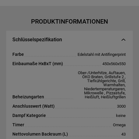
PRODUKTINFORMATIONEN
Schlüsselspezifikation
Farbe
Edelstahl mit Antifingerprint
Einbaumaße HxBxT (mm)
450x560x550
Ober-/Unterhitze, Auftauen,
ÖKO Braten, Grillstufe 2 ,
Tiefkühlgerichte, Grill,
Warmhalten,
Niedertemperaturgaren,
Mikrowelle , Pizzastufe,
Beheizungarten
Heißluft, Heißluftgrillen
Anschlusswert (Watt)
3000
Dampf Kategorie
keine
Timer
Omega
Nettovolumen Backraum (L)
43