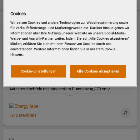
Filtern
Cookies
5 Suchergebnisse
Wir setzen Cookies und andere Technologien zur Websiteoptimierung sowie
für Verkaufsförderungs- und Marketingzwecke ein. Darüber hinaus geben wir
Informationen über Ihre Nutzung unserer Website an unsere Social-Media-,
PAIL7201I
Werbe- und Analytik-Partner weiter. Indem Sie auf „Alle Cookies akzeptieren“
klicken, erklären Sie sich mit dem Einsatz von Cookies durch uns
AUTARKES KOCHFELD MIT
INTEGRIERTEM DUNSTABZUG /
einverstanden. Weitere Informationen finden Sie in unserem Cookie-
ABLUFT / ABLUFT ODER UMLUFT /
Hinweis.
70CM
Cookie-Einstellungen
Alle Cookies akzeptieren
Autarkes Kochfeld mit integriertem Dunstabzug / 70 cm /
Rahmenlos
EU Datenblatt