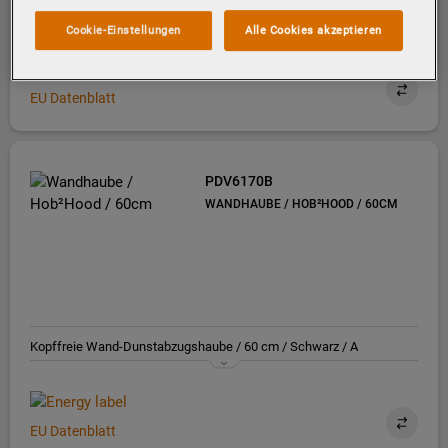
Flachschirm-Dunstabzugshaube / 60 cm / Grau / C
Cookie-Einstellungen
Alle Cookies akzeptieren
EU Datenblatt
PDV6170B
WANDHAUBE / HOB²HOOD / 60CM
Kopffreie Wand-Dunstabzugshaube / 60 cm / Schwarz / A
EU Datenblatt