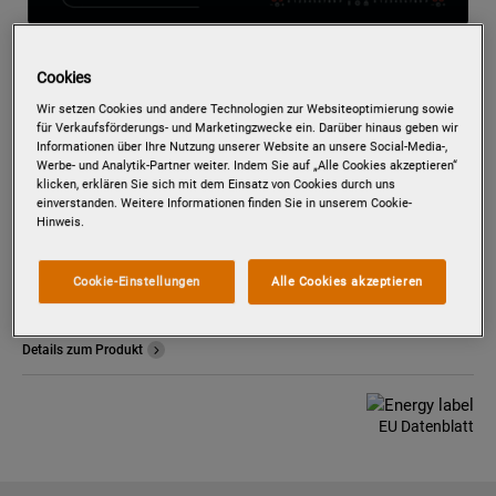
Cookies
Wir setzen Cookies und andere Technologien zur Websiteoptimierung sowie
Zum Zoomen tippen
für Verkaufsförderungs- und Marketingzwecke ein. Darüber hinaus geben wir
Informationen über Ihre Nutzung unserer Website an unsere Social-Media-,
Werbe- und Analytik-Partner weiter. Indem Sie auf „Alle Cookies akzeptieren“
klicken, erklären Sie sich mit dem Einsatz von Cookies durch uns
einverstanden. Weitere Informationen finden Sie in unserem Cookie-
PAIL7201I
Hinweis.
AUTARKES KOCHFELD MIT
INTEGRIERTEM DUNSTABZUG /
Cookie-Einstellungen
Alle Cookies akzeptieren
ABLUFT / ABLUFT ODER UMLUFT /
70CM
Details zum Produkt
EU Datenblatt