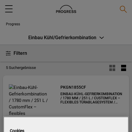
Suche
Menu
Progress
Einbau Kühl/Gefrierkombination
Filtern
5 Suchergebnisse
PKGN1855CF
EINBAU-KÜHL-GEFRIERKOMBINATION
/ 1780 MM / 251 L / CUSTOMFLEX –
FLEXIBLES TÜRABLAGESYSTEM /
NOFROST / SCHLEPPTÜR
Cookies