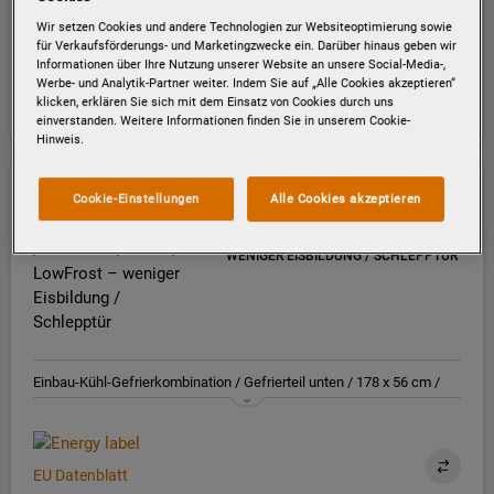
Einbau-Kühl-Gefrierkombination / Gefrierteil unten / 178 x 56 cm /
Wir setzen Cookies und andere Technologien zur Websiteoptimierung sowie
Schlepptür / E
für Verkaufsförderungs- und Marketingzwecke ein. Darüber hinaus geben wir
Informationen über Ihre Nutzung unserer Website an unsere Social-Media-,
Werbe- und Analytik-Partner weiter. Indem Sie auf „Alle Cookies akzeptieren“
klicken, erklären Sie sich mit dem Einsatz von Cookies durch uns
EU Datenblatt
einverstanden. Weitere Informationen finden Sie in unserem Cookie-
Hinweis.
PKG1854
Cookie-Einstellungen
Alle Cookies akzeptieren
EINBAU-KÜHL-GEFRIERKOMBINATION
/ 1780 MM / 268 L / LOWFROST –
WENIGER EISBILDUNG / SCHLEPPTÜR
Einbau-Kühl-Gefrierkombination / Gefrierteil unten / 178 x 56 cm /
Schlepptür / E
EU Datenblatt