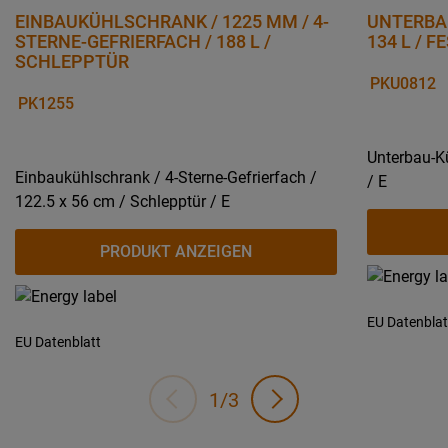
EINBAUKÜHLSCHRANK / 1225 MM / 4-
UNTERBA
STERNE-GEFRIERFACH / 188 L /
134 L / F
SCHLEPPTÜR
PKU0812
PK1255
Unterbau-Kü
Einbaukühlschrank / 4-Sterne-Gefrierfach /
/ E
122.5 x 56 cm / Schlepptür / E
PRODUKT ANZEIGEN
EU Datenblat
EU Datenblatt
1/3