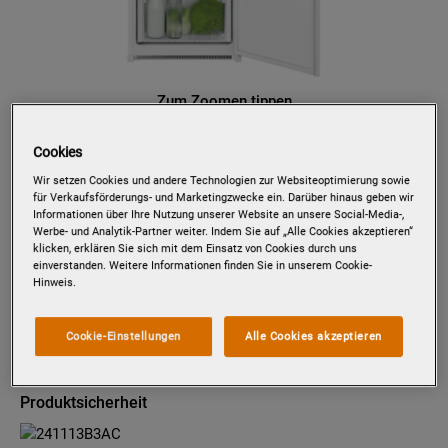
Zum Zoomen tippen
Cookies
Wir setzen Cookies und andere Technologien zur Websiteoptimierung sowie
PK1852
für Verkaufsförderungs- und Marketingzwecke ein. Darüber hinaus geben wir
EINBAUKÜHLSCHRANK / 1780 MM
Informationen über Ihre Nutzung unserer Website an unsere Social-Media-,
/ 4-STERNE-GEFRIERFACH / 285 L
Werbe- und Analytik-Partner weiter. Indem Sie auf „Alle Cookies akzeptieren“
klicken, erklären Sie sich mit dem Einsatz von Cookies durch uns
/ SCHLEPPTÜR
einverstanden. Weitere Informationen finden Sie in unserem Cookie-
Hinweis.
Details zum Produkt
Cookie-Einstellungen
Alle Cookies akzeptieren
EU Datenblatt
Produktsicherheit