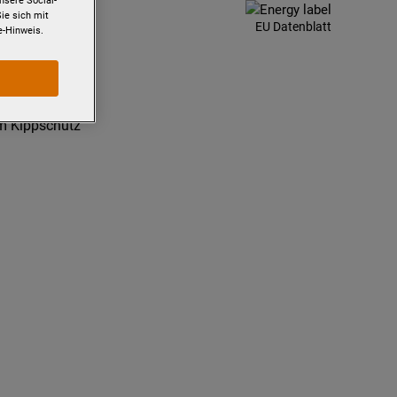
nsere Social-
Sie sich mit
EU Datenblatt
e-Hinweis.
t
m Kippschutz