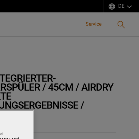
DE
Suchen
Service
NTEGRIERTER-
RSPÜLER / 45CM / AIRDRY
KTE
UNGSERGEBNISSE /
KKORB
t
nd