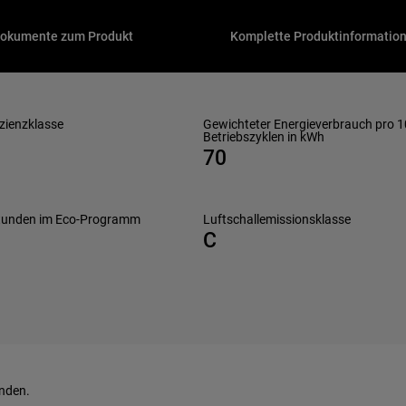
okumente zum Produkt
Komplette Produktinformatio
izienzklasse
Gewichteter Energieverbrauch pro 
Betriebszyklen in kWh
70
Stunden im Eco-Programm
Luftschallemissionsklasse
C
inden.