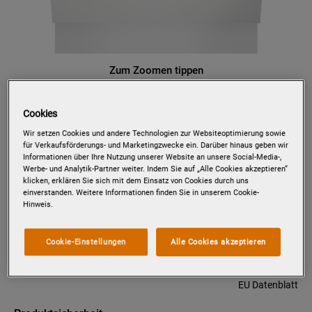
Zum Zoomen tippen
Cookies
PVX1557
Wir setzen Cookies und andere Technologien zur Websiteoptimierung sowie
/ VOLLINTEGRIERTER-
für Verkaufsförderungs- und Marketingzwecke ein. Darüber hinaus geben wir
Informationen über Ihre Nutzung unserer Website an unsere Social-Media-,
GESCHIRRSPÜLER / 60CM /
Werbe- und Analytik-Partner weiter. Indem Sie auf „Alle Cookies akzeptieren“
AIRDRY - PERFEKTE
klicken, erklären Sie sich mit dem Einsatz von Cookies durch uns
einverstanden. Weitere Informationen finden Sie in unserem Cookie-
TROCKNUNGSERGEBNISSE /
Hinweis.
BESTECKKORB
Details zum Produkt
Cookie-Einstellungen
Alle Cookies akzeptieren
EU Datenblatt