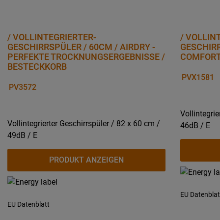
/ VOLLINTEGRIERTER-
/ VOLLIN
GESCHIRRSPÜLER / 60CM / AIRDRY -
GESCHIRR
PERFEKTE TROCKNUNGSERGEBNISSE /
COMFORT
BESTECKKORB
PVX1581
PV3572
Vollintegri
Vollintegrierter Geschirrspüler / 82 x 60 cm /
46dB / E
49dB / E
PRODUKT ANZEIGEN
EU Datenblat
EU Datenblatt