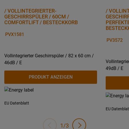
/ VOLLINTEGRIERTER-
/ VOLLIN
GESCHIRRSPÜLER / 60CM /
GESCHIRR
COMFORTLIFT / BESTECKKORB
PERFEKT
BESTECK
PVX1581
PV3572
Vollintegrierter Geschirrspüler / 82 x 60 cm /
Vollintegri
46dB / E
49dB / E
PRODUKT ANZEIGEN
EU Datenblatt
EU Datenblat
1/3