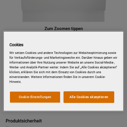
Zum Zoomen tippen
Cookies
Wir setzen Cookies und andere Technologien zur Websiteoptimierung sowie
PVX1573
für Verkaufsförderungs- und Marketingzwecke ein. Darüber hinaus geben wir
/ VOLLINTEGRIERTER-
Informationen über Ihre Nutzung unserer Website an unsere Social-Media-,
GESCHIRRSPÜLER / 60CM /
Werbe- und Analytik-Partner weiter. Indem Sie auf „Alle Cookies akzeptieren“
klicken, erklären Sie sich mit dem Einsatz von Cookies durch uns
AIRDRY - PERFEKTE
einverstanden. Weitere Informationen finden Sie in unserem Cookie-
TROCKNUNGSERGEBNISSE
Hinweis.
Details zum Produkt
Cookie-Einstellungen
Alle Cookies akzeptieren
EU Datenblatt
Produktsicherheit