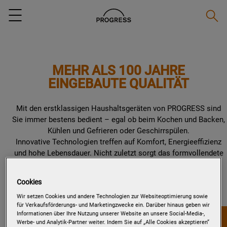
Suche
Menu
MEHR ALS 100 JAHRE
EINGEBAUTE QUALITÄT
Mit den erstklassigen Haushaltsgeräten von PROGRESS sind
Sie immer bestens bedient – egal ob beim Kochen und Backen,
Kühlen und Gefrieren oder Geschirrspülen.
Innovative Technologien treffen auf Komfort, Energieeffizienz
und hohe Lebensdauer. Nicht zuletzt sorgt das formvollendete
Design der PROGRESS-Geräte für eine schicke Optik in Ihrer
Küche.
Cookies
Wir setzen Cookies und andere Technologien zur Websiteoptimierung sowie
für Verkaufsförderungs- und Marketingzwecke ein. Darüber hinaus geben wir
Informationen über Ihre Nutzung unserer Website an unsere Social-Media-,
Werbe- und Analytik-Partner weiter. Indem Sie auf „Alle Cookies akzeptieren“