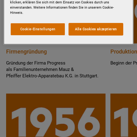
klicken, erklären Sie sich mit dem Einsatz von Cookies durch uns
einverstanden. Weitere Informationen finden Sie in unserem Cookie-
Hinweis.
Cookie-Einstellungen
Alle Cookies akzeptieren
Firmengründung
Produktio
Gründung der Firma Progress
Beginn der P
als Familienunternehmen Mauz &
Pfeiffer Elektro-Apparatebau K.G. in Stuttgart.