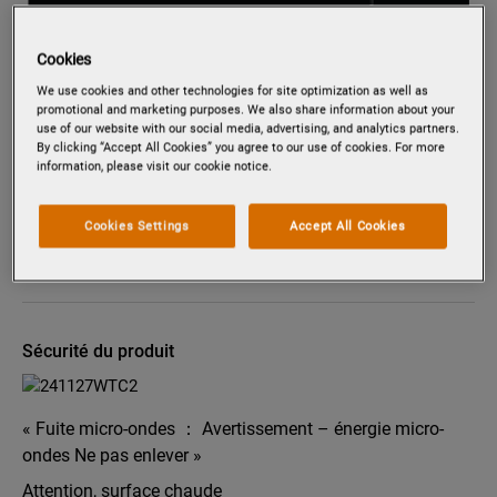
Cookies
We use cookies and other technologies for site optimization as well as
promotional and marketing purposes. We also share information about your
Tapez pour zoomer
use of our website with our social media, advertising, and analytics partners.
By clicking “Accept All Cookies” you agree to our use of cookies. For more
information, please visit our cookie notice.
PM20810X
Cookies Settings
Accept All Cookies
MICRO-ONDES ENCASTRABLE 19
L
Sécurité du produit
« Fuite micro-ondes ： Avertissement – énergie micro-
ondes Ne pas enlever »
Attention, surface chaude