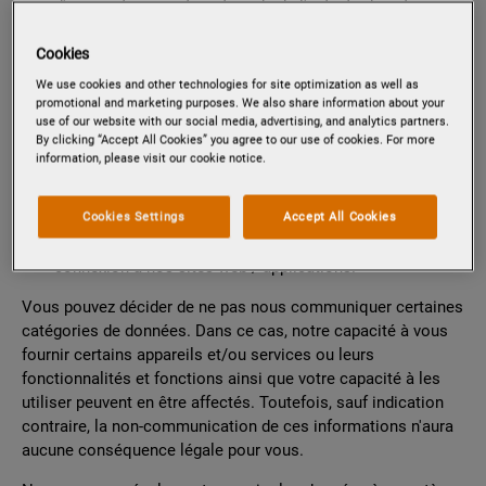
d'une visite sur notre site web, de l'activité de votre
compte, de la commande d'un service, de la
participation à nos campagnes, d'un commentaire sur un
Cookies
produit ou du téléchargement et de l'utilisation d'une
We use cookies and other technologies for site optimization as well as
application ;
promotional and marketing purposes. We also share information about your
use of our website with our social media, advertising, and analytics partners.
auprès de nos détaillants ;
By clicking “Accept All Cookies” you agree to our use of cookies. For more
auprès de nos prestataires de services tiers,
information, please visit our cookie notice.
fournisseurs et partenaires ;
auprès des sources publiques disponibles ;
Cookies Settings
Accept All Cookies
auprès des média sociaux, ex : Facebook si vous
choisissez d'utiliser Facebook pour faciliter la
connexion à nos sites web / applications.
Vous pouvez décider de ne pas nous communiquer certaines
catégories de données. Dans ce cas, notre capacité à vous
fournir certains appareils et/ou services ou leurs
fonctionnalités et fonctions ainsi que votre capacité à les
utiliser peuvent en être affectés. Toutefois, sauf indication
contraire, la non-communication de ces informations n'aura
aucune conséquence légale pour vous.