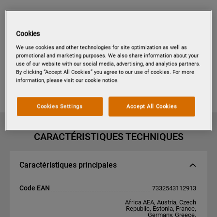
Cookies
TR2LV
We use cookies and other technologies for site optimization as well as
RAILS TELESCOPIQUES 2
promotional and marketing purposes. We also share information about your
use of our website with our social media, advertising, and analytics partners.
NIVEAUX
By clicking “Accept All Cookies” you agree to our use of cookies. For more
information, please visit our cookie notice.
Informations sur le produit
Cookies Settings
Accept All Cookies
CARACTÉRISTIQUES TECHNIQUES
Caractéristiques principales
Code EAN
7332543112913
Africa AEA, Austria, Czech
Republic, Estonia, France,
Germany, Greece,