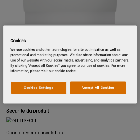
Tapez pour zoomer
Cookies
We use cookies and other technologies for site optimization as well as
promotional and marketing purposes. We also share information about your
PVX1573
use of our website with our social media, advertising, and analytics partners.
LAVE-VAISSELLE TOUT
By clicking “Accept All Cookies” you agree to our use of cookies. For more
information, please visit our cookie notice.
INTÉGRABLE 60 CM 15 COUVERTS
Cookies Settings
Accept All Cookies
Fiche d’information sur le produit
Sécurité du produit
Consignes anti-oscillation