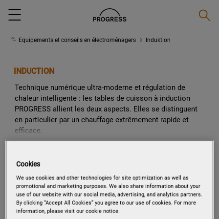
Reche
Menu
Equipements et conseils en électroménagers
Induktion
INDUCTION
Technique numérique ultra-moderne et régulation de
chaleur intelligente : les tables de cuisson à induction
PROGRESS allient les deux aspects. Elles se distinguent
en particulier par un chauffage extrêmement rapide et
efficace.
En savoir plus
Cookies
We use cookies and other technologies for site optimization as well as
promotional and marketing purposes. We also share information about your
use of our website with our social media, advertising, and analytics partners.
RAPIDES, SÛRES ET
By clicking “Accept All Cookies” you agree to our use of cookies. For more
ÉCONOMIQUES : LES TABLES DE
information, please visit our cookie notice.