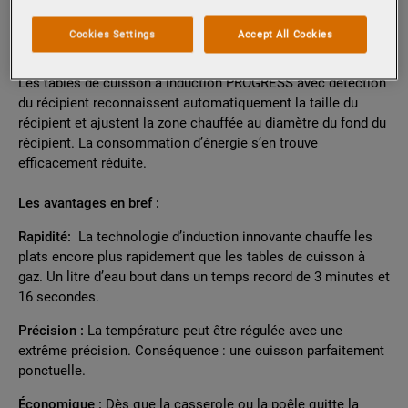
CUISSON À INDUCTION
PROGRESS
Cookies Settings
Accept All Cookies
Les tables de cuisson à induction PROGRESS avec détection
du récipient reconnaissent automatiquement la taille du
récipient et ajustent la zone chauffée au diamètre du fond du
récipient. La consommation d’énergie s’en trouve
efficacement réduite.
Les avantages en bref :
Rapidité:
La technologie d’induction innovante chauffe les
plats encore plus rapidement que les tables de cuisson à
gaz. Un litre d’eau bout dans un temps record de 3 minutes et
16 secondes.
Précision :
La température peut être régulée avec une
extrême précision. Conséquence : une cuisson parfaitement
ponctuelle.
Économique :
Dès que la casserole ou la poêle quitte la