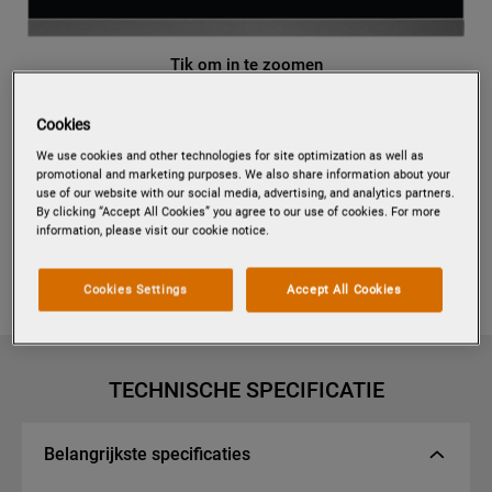
Tik om in te zoomen
Cookies
We use cookies and other technologies for site optimization as well as
PBN23103X
promotional and marketing purposes. We also share information about your
PROGRESS PBN23103X
use of our website with our social media, advertising, and analytics partners.
WARMELUCHTOVEN
By clicking “Accept All Cookies” you agree to our use of cookies. For more
information, please visit our cookie notice.
Cookies Settings
Accept All Cookies
EU productinformatie
TECHNISCHE SPECIFICATIE
Belangrijkste specificaties