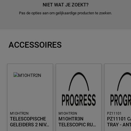
NIET WAT JE ZOEKT?
Pas de opties aan om gelijkaardige producten te zoeken.
ACCESSOIRES
M1OHTR2N
M1OHTR3N
PZ11101
TELESCOPISCHE
M1OHTR3N
PZ11101 C
GELEIDERS 2 NIV…
TELESCOPIC RU…
TRAY - AN