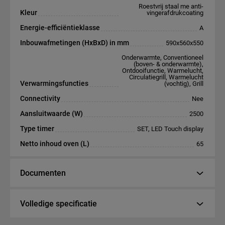
Roestvrij staal me anti-
Kleur
vingerafdrukcoating
Energie-efficiëntieklasse
A
Inbouwafmetingen (HxBxD) in mm
590x560x550
Onderwarmte, Conventioneel
(boven- & onderwarmte),
Ontdooifunctie, Warmelucht,
Circulatiegrill, Warmelucht
Verwarmingsfuncties
(vochtig), Grill
Connectivity
Nee
Aansluitwaarde (W)
2500
Type timer
SET, LED Touch display
Netto inhoud oven (L)
65
Documenten
Volledige specificatie