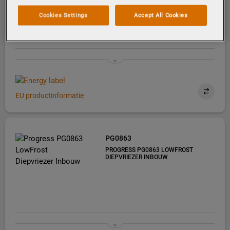
Cookies Settings
Accept All Cookies
EU productinformatie
PG0863
PROGRESS PG0863 LOWFROST
DIEPVRIEZER INBOUW