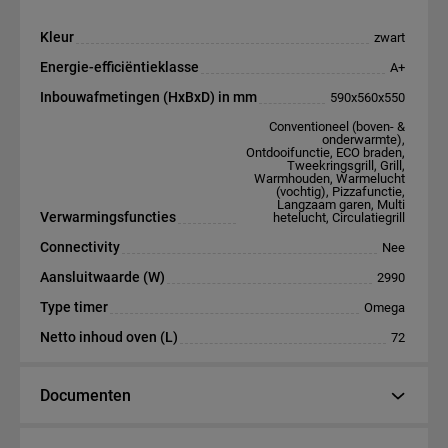
Kleur
zwart
Energie-efficiëntieklasse
A+
Inbouwafmetingen (HxBxD) in mm
590x560x550
Conventioneel (boven- &
onderwarmte),
Ontdooifunctie, ECO braden,
Tweekringsgrill, Grill,
Warmhouden, Warmelucht
(vochtig), Pizzafunctie,
Langzaam garen, Multi
Verwarmingsfuncties
hetelucht, Circulatiegrill
Connectivity
Nee
Aansluitwaarde (W)
2990
Type timer
Omega
Netto inhoud oven (L)
72
Documenten