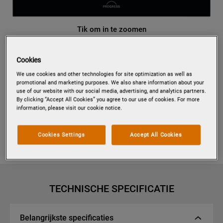
Tik om in te zoomen
Cookies
We use cookies and other technologies for site optimization as well as
PBP43103B
PROGRESS PBP43103B
promotional and marketing purposes. We also share information about your
use of our website with our social media, advertising, and analytics partners.
HETELUCHTOVEN MET
By clicking “Accept All Cookies” you agree to our use of cookies. For more
PYROLYSEREINIGING
information, please visit our cookie notice.
Cookies Settings
Accept All Cookies
EU productinformatie
TECHNISCHE SPECIFICATIE
Belangrijkste specificaties